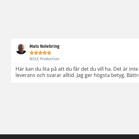
Marknadsföring
Genom att dela
med dig av dina
intressen och ditt
beteende när du
surfar ökar du
Mats Nolebring
chansen att få se





personligt
NOLE Production
anpassat innehåll
Här kan du lita på att du får det du vill ha. Det är 
och
leverans och svarar alltid. Jag ger högsta betyg. Bätt
erbjudanden.