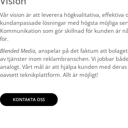
Vision
att hemsidan
över huvud
Vår vision är att leverera högkvalitativa, effektiva 
taget ska
kundanpassade lösningar med högsta möjliga serv
fungera.
Kommunikation som gör skillnad för kunden är nå
för.
Statistik
Blended Media,
anspelar på det faktum att bolaget
För att vi ska
av tjänster inom reklambranschen. Vi jobbar både 
kunna
analogt. Vårt mål är att hjälpa kunden med dera
förbättra
hemsidans
oavsett teknikplattform. Allt är möjligt!
funktionalitet
och
uppbyggnad,
KONTAKTA OSS
baserat på
hur
hemsidan
används.