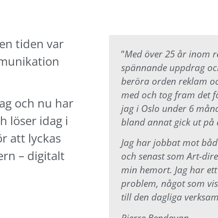
en tiden var
”
Med över 25 år inom r
mmunikation
spännande uppdrag och
beröra orden reklam oc
med och tog fram det fö
lag och nu har
jag i Oslo under 6 måna
h löser idag i
bland annat gick ut på 
r att lyckas
Jag har jobbat mot båd
n – digitalt
och senast som Art-dir
min hemort. Jag har ett
problem, något som visa
till den dagliga verksa
Pierre Bendayan