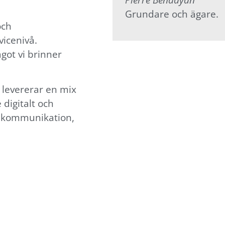
Grundare och ägare.
och
icenivå.
got vi brinner
 levererar en mix
digitalt och
s kommunikation,