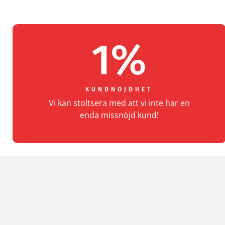
Upplevelse
För att vår
1
%
hemsida ska
prestera så
bra som
möjligt under
KUNDNÖJDHET
ditt besök.
Vi kan stoltsera med att vi inte har en
Om du nekar
enda missnöjd kund!
de här
kakorna
kommer viss
funktionalitet
att försvinna
från
hemsidan.