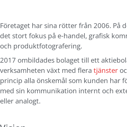
Företaget har sina rötter från 2006. På d
det stort fokus på e-handel, grafisk ko
och produktfotografering.
2017 ombildades bolaget till ett aktiebo
verksamheten växt med flera
tjänster
oc
princip alla önskemål som kunden har fö
med sin kommunikation internt och exter
Nödvändiga
eller analogt.
Dessa kakor
går inte att
välja bort. De
behövs för