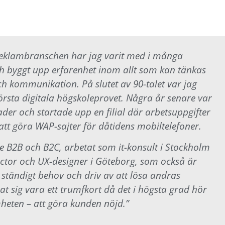
eklambranschen har jag varit med i många
 byggt upp erfarenhet inom allt som kan tänkas
h kommunikation. På slutet av 90-talet var jag
rsta digitala högskoleprovet. Några år senare var
der och startade upp en filial där arbetsuppgifter
att göra WAP-sajter för dåtidens mobiltelefoner.
e B2B och B2C, arbetat som it-konsult i Stockholm
ector och UX-designer i Göteborg, som också är
 ständigt behov och driv av att lösa andras
t sig vara ett trumfkort då det i högsta grad hör
mheten – att göra kunden nöjd.”