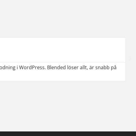
kodning i WordPress. Blended löser allt, är snabb på
Pi
så